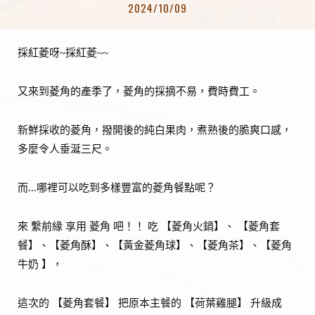
2024/10/09
採紅菱呀~採紅菱~~
又來到菱角的產季了，菱角的採摘不易，費時費工。
新鮮採收的菱角，撥開後的純白果肉，煮熟後的脆爽口感，
多麼令人垂涎三尺。
而...哪裡可以吃到多樣豐富的菱角餐點呢？
來 繫前緣 享用 菱角 吧！！ 吃 【菱角火鍋】、 【菱角套
餐】、【菱角酥】、【黃金菱角球】、【菱角茶】、【菱角
牛奶 】，
這次的 【菱角套餐】 把原本主餐的 【荷葉雞腿】 升級成