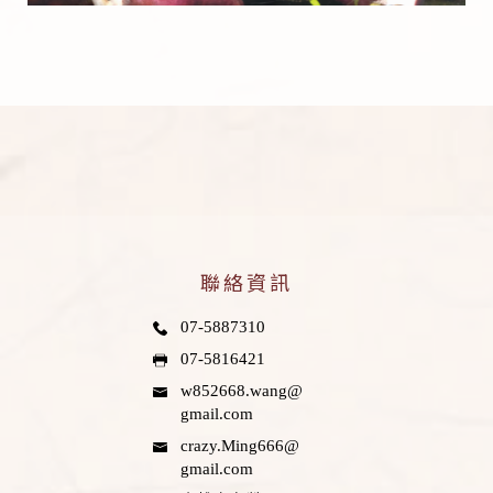
聯絡資訊
07-5887310
07-5816421
w852668.wang@
gmail.com
crazy.Ming666@
gmail.com